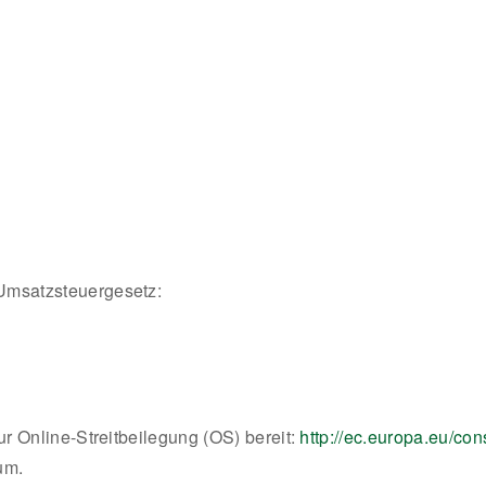
Umsatzsteuergesetz:
ur Online-Streitbeilegung (OS) bereit:
http://ec.europa.eu/co
um.