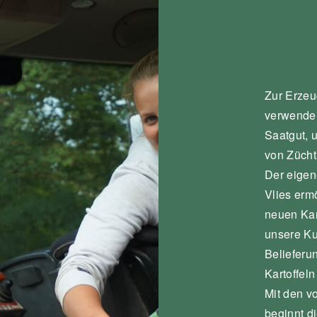
Zur Erzeug
verwenden
Saatgut, 
von Zücht
Der eigen
Vlies erm
neuen Kart
unsere Ku
Belieferun
Kartoffel
Mit den vo
beginnt di