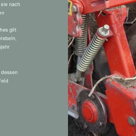
 sie nach
en
hes gilt
wiebeln,
hjahr
, dessen
Feld