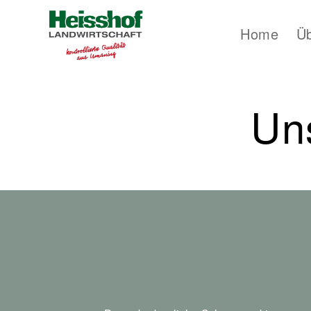
Home
Ü
Un