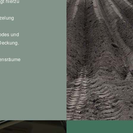
̈gt hierzu
rzelung
odes und
 Deckung.
bensräume