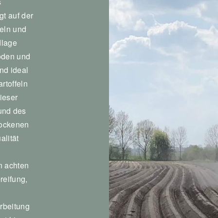
s
gt auf der
eln und
dlage
öden und
nd ideal
rtoffeln
ieser
und des
rockenen
lität
n achten
reifung,
n
rbeitung