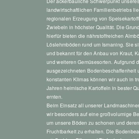
Der ackerbauliche Schwerpunkt unsere
landwirtschaftlichen Familienbetriebs lie
regionalen Erzeugung von Speisekartoff
Zwiebeln in höchster Qualität. Die Grun
hierfür bieten die nährstoffreichen Almb
Löslehmböden rund um Ismaning. Sie si
und bekannt für den Anbau von Kraut, Ka
und weiteren Gemüsesorten. Aufgrund d
ausgezeichneten Bodenbeschaffenheit 
konstanten Klimas können wir auch in t
Jahren heimische Kartoffeln in bester Qua
ernten.
Beim Einsatz all unserer Landmaschine
wir besonders auf eine großvolumige Be
um unsere Böden zu schonen und dere
Fruchtbarkeit zu erhalten. Die Bodenbea