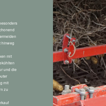
 besonders
 schonend
vermeiden
it hinweg
xen mit
ekühlten
ur und die
puter
g mit
rn zu
erkauf