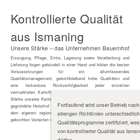
Kontrollierte Qualität
aus Ismaning
Unsere Stärke – das Unternehmen Bauernhof
Erzeugung, Pflege, Ernte, Lagerung sowie Verarbeitung und
Lieferung liegen gebündelt in einer Hand und bilden die besten
Voraussetzungen für ein allumfassendes
Qualitätsmanagement, geleichbleibend hohe Qualitäten und
eine lückenlose Rückverfolgbarkeit jeder einzelnen
vermarkteten Kartoffel zurück bis aufs Feld. Gerade diese
Stärke unseres Kartoffelbetriebs nutzen wir auch für die 2015
Fortlaufend wird unser Betrieb nac
gegründete Heisshof Schälkartoffeln GmbH, die Kartoffeln aus
dem eigenen regionalen Anbau in geschälten, rohen oder
strengen Richtlinien unterschiedlich
gekochten Varianten in der Region München vermarktet.
Qualitätsprogramme zertifiziert, wes
von kontrollierter Qualität aus Ism
dürfen.