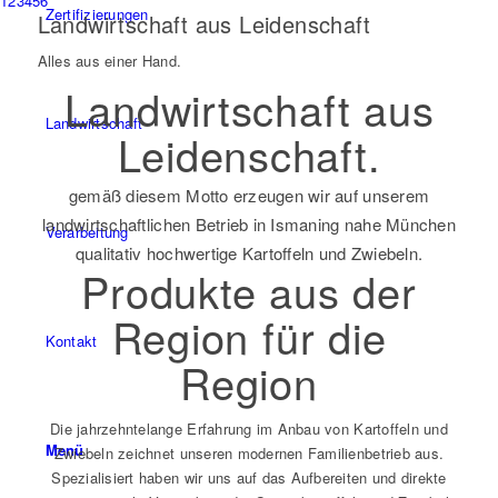
1
2
3
4
5
6
Zertifizierungen
Landwirtschaft aus Leidenschaft
Alles aus einer Hand.
Landwirtschaft aus
Landwirtschaft
Leidenschaft.
gemäß diesem Motto erzeugen wir auf unserem
landwirtschaftlichen Betrieb in Ismaning nahe München
Verarbeitung
qualitativ hochwertige Kartoffeln und Zwiebeln.
Produkte aus der
Region für die
Kontakt
Region
Die jahrzehntelange Erfahrung im Anbau von Kartoffeln und
Menü
Zwiebeln zeichnet unseren modernen Familienbetrieb aus.
Spezialisiert haben wir uns auf das Aufbereiten und direkte